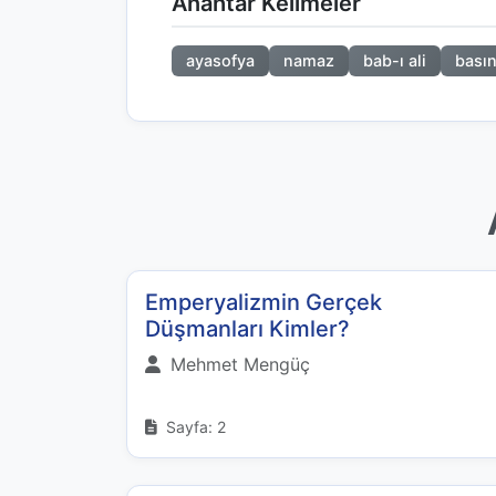
Anahtar Kelimeler
ayasofya
namaz
bab-ı ali
bası
Emperyalizmin Gerçek
Düşmanları Kimler?
Mehmet Mengüç
Sayfa: 2