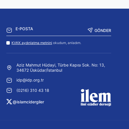
GÖNDER
KVKK aydınlatma metnini
okudum, anladım.
Aziz Mahmut Hüdayi, Türbe Kapısı Sok. No: 13,
34672 Üsküdar/İstanbul
idp@idp.org.tr
(0216) 310 43 18
@islamcidergiler