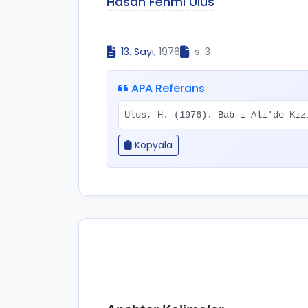
Hasan Fehmi Ulus
13. Sayı
, 1976
s. 3
APA Referans
Ulus, H. (1976). Bab-ı Ali'de Kı
Kopyala