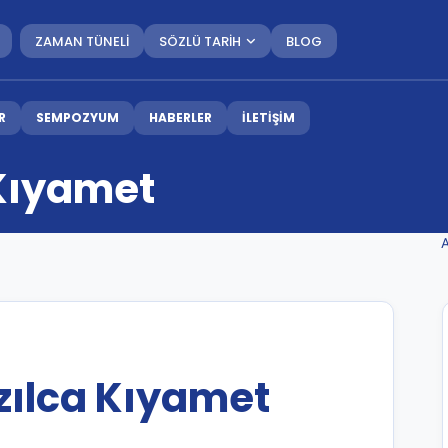
ZAMAN TÜNELİ
SÖZLÜ TARİH
BLOG
R
SEMPOZYUM
HABERLER
İLETİŞİM
 Kıyamet
ızılca Kıyamet