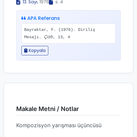
13. Sayı
, 1976
s. 4
APA Referans
Bayraktar, F. (1976). Diriliş
Çatı
Mesajı.
, 13, 4
Kopyala
Makale Metni / Notlar
Kompozisyon yarışması üçüncüsü