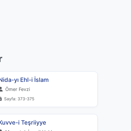
r
Nida-yı Ehl-i İslam
Ömer Fevzi
Sayfa: 373-375
Kuvve-i Teşriiyye