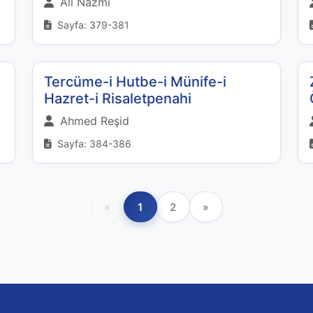
Ali Nazmi
Sayfa: 379-381
Tercüme-i Hutbe-i Münife-i
Hazret-i Risaletpenahi
Ahmed Reşid
Sayfa: 384-386
«
1
2
»