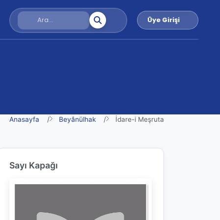
Üye Girişi
Anasayfa
Beyânülhak
İdare-i Meşruta
Sayı Kapağı