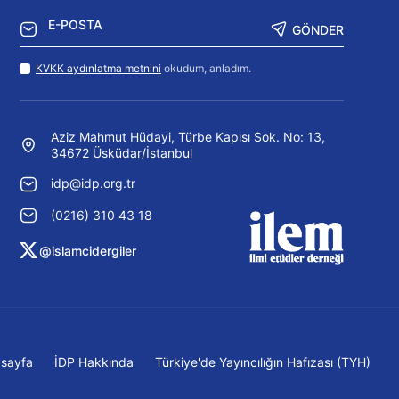
GÖNDER
KVKK aydınlatma metnini
okudum, anladım.
Aziz Mahmut Hüdayi, Türbe Kapısı Sok. No: 13,
34672 Üsküdar/İstanbul
idp@idp.org.tr
(0216) 310 43 18
@islamcidergiler
sayfa
İDP Hakkında
Türkiye'de Yayıncılığın Hafızası (TYH)