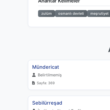
Anahtar Kelimeler
zulüm
osmanlı devleti
meşrutiyet
Mündericat
Belirtilmemiş
Sayfa: 369
Sebilürreşad