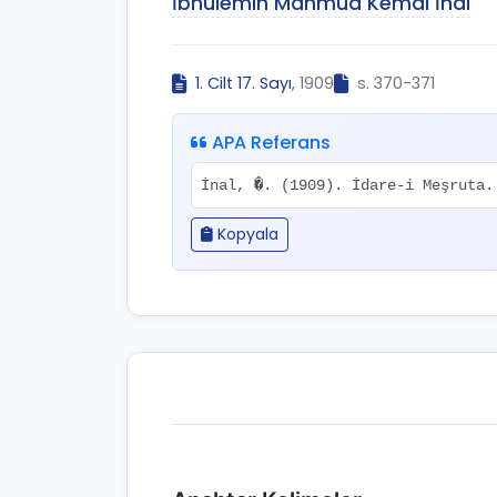
İbnülemin Mahmud Kemal İnal
1. Cilt 17. Sayı
, 1909
s. 370-371
APA Referans
İnal, �. (1909). İdare-i Meşruta
Kopyala