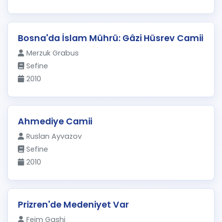
Bosna'da İslam Mührü: Gâzi Hüsrev Camii
Merzuk Grabus
Sefine
2010
Ahmediye Camii
Ruslan Ayvazov
Sefine
2010
Prizren'de Medeniyet Var
Feim Gashi