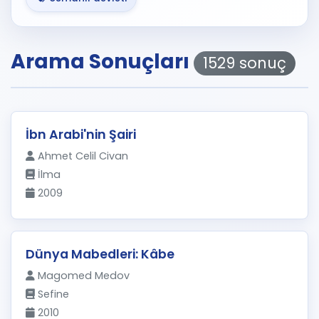
Arama Sonuçları
1529 sonuç
İbn Arabi'nin Şairi
Ahmet Celil Civan
İlma
2009
Dünya Mabedleri: Kâbe
Magomed Medov
Sefine
2010