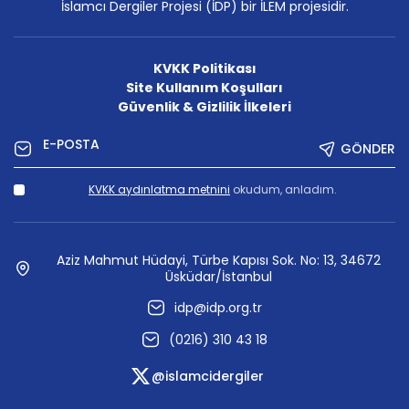
İslamcı Dergiler Projesi (İDP) bir İLEM projesidir.
KVKK Politikası
Site Kullanım Koşulları
Güvenlik & Gizlilik İlkeleri
GÖNDER
KVKK aydınlatma metnini
okudum, anladım.
Aziz Mahmut Hüdayi, Türbe Kapısı Sok. No: 13, 34672
Üsküdar/İstanbul
idp@idp.org.tr
(0216) 310 43 18
@islamcidergiler