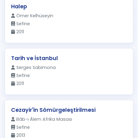
Halep
Ömer Kelhüseyin
Sefine
2011
Tarih ve İstanbul
Serges Sabimona
Sefine
2011
Cezayir'in Sömürgeleştirilmesi
Bâb-ı Âlem Afrika Masası
Sefine
2013