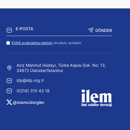
GÖNDER
KVKK aydınlatma metnini
okudum, anladım.
Aziz Mahmut Hüdayi, Türbe Kapısı Sok. No: 13,
34672 Üsküdar/İstanbul
idp@idp.org.tr
(0216) 310 43 18
@islamcidergiler