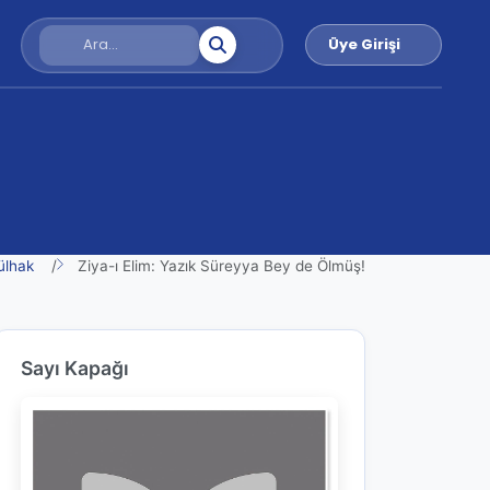
Üye Girişi
ülhak
Ziya-ı Elim: Yazık Süreyya Bey de Ölmüş!
Sayı Kapağı