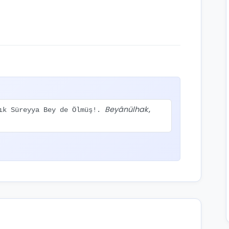
Beyânülhak
zık Süreyya Bey de Ölmüş!.
,