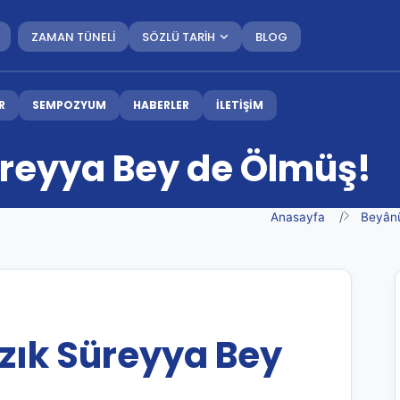
ZAMAN TÜNELİ
SÖZLÜ TARİH
BLOG
R
SEMPOZYUM
HABERLER
İLETİŞİM
Süreyya Bey de Ölmüş!
Anasayfa
Beyân
azık Süreyya Bey