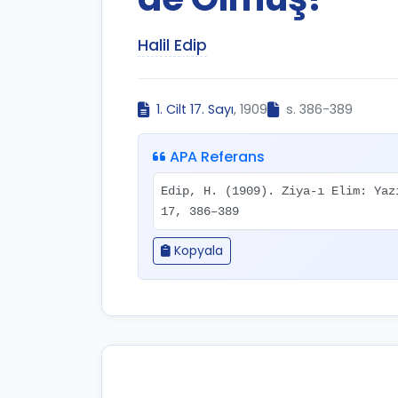
Halil Edip
1. Cilt 17. Sayı
, 1909
s. 386-389
APA Referans
Edip, H. (1909). Ziya-ı Elim: Ya
17, 386–389
Kopyala