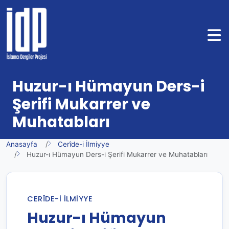
Huzur-ı Hümayun Ders-i
Şerifi Mukarrer ve
Muhatabları
Anasayfa
Cerîde-i İlmiyye
Huzur-ı Hümayun Ders-i Şerifi Mukarrer ve Muhatabları
CERÎDE-I İLMIYYE
Huzur-ı Hümayun