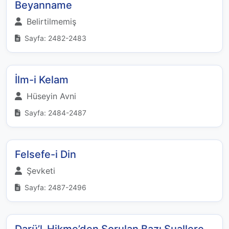
Beyanname
Belirtilmemiş
Sayfa: 2482-2483
İlm-i Kelam
Hüseyin Avni
Sayfa: 2484-2487
Felsefe-i Din
Şevketi
Sayfa: 2487-2496
Darü’l-Hikme’den Sorulan Bazı Suallere