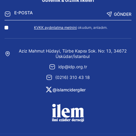
Güvenlik & Gizlilik İlkeleri
GÖNDER
KVKK aydınlatma metnini
okudum, anladım.
Aziz Mahmut Hüdayi, Türbe Kapısı Sok. No: 13, 34672
Üsküdar/İstanbul
idp@idp.org.tr
(0216) 310 43 18
@islamcidergiler