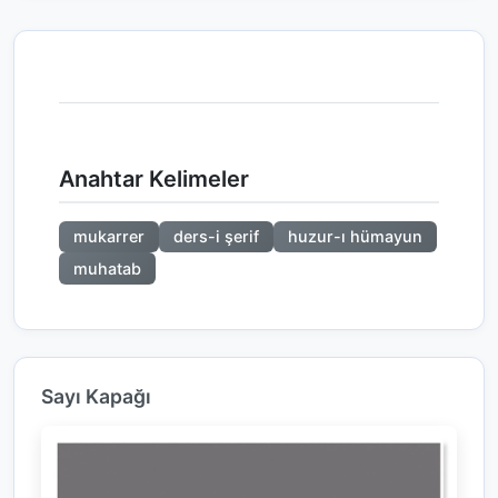
Anahtar Kelimeler
mukarrer
ders-i şerif
huzur-ı hümayun
muhatab
Sayı Kapağı