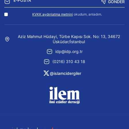
GÖNDER
KVKK aydınlatma metnini
okudum, anladım.
Aziz Mahmut Hüdayi, Türbe Kapısı Sok. No: 13, 34672
Üsküdar/İstanbul
idp@idp.org.tr
(0216) 310 43 18
@islamcidergiler