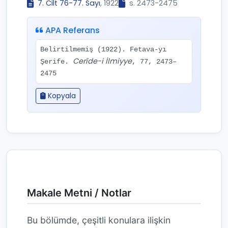
7. Cilt 76-77. Sayı
, 1922
s. 2473-2475
APA Referans
Belirtilmemiş (1922). Fetava-yı
Cerîde-i İlmiyye
Şerife.
, 77, 2473–
2475
Kopyala
Makale Metni / Notlar
Bu bölümde, çeşitli konulara ilişkin