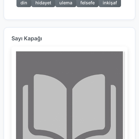
din
hidayet
ulema
felsefe
inkişaf
Sayı Kapağı