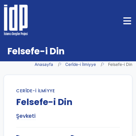
Felsefe-i Din
Anasayfa
Cerîde-i İlmiyye
Felsefe-i Din
CERÎDE-I İLMIYYE
Felsefe-i Din
Şevketi