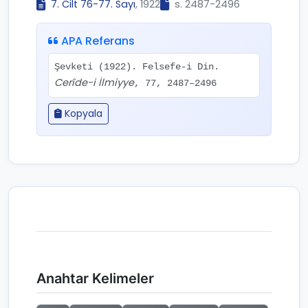
7. Cilt 76-77. Sayı
, 1922
s. 2487-2496
APA Referans
Şevketi (1922). Felsefe-i Din.
Cerîde-i İlmiyye
, 77, 2487–2496
Kopyala
Anahtar Kelimeler