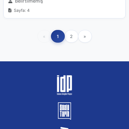
Belirtilmemiş
Sayfa: 4
«
1
2
»