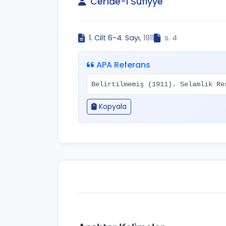
Cerîde-i Sûfiyye
1. Cilt 6-4. Sayı
, 1911
s. 4
APA Referans
Belirtilmemiş (1911). Selamlık R
Kopyala