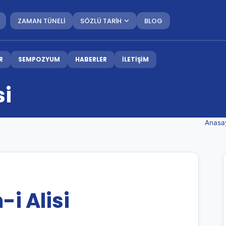
ZAMAN TÜNELİ
SÖZLÜ TARİH
BLOG
R
SEMPOZYUM
HABERLER
İLETİŞİM
si
Anasa
i Alisi