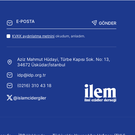
GÖNDER
KVKK aydınlatma metnini
okudum, anladım.
Aziz Mahmut Hüdayi, Türbe Kapısı Sok. No: 13,
34672 Üsküdar/İstanbul
idp@idp.org.tr
(0216) 310 43 18
@islamcidergiler