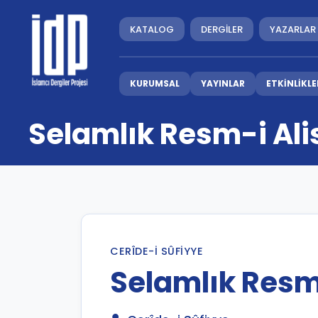
KATALOG
DERGİLER
YAZARLAR
KURUMSAL
YAYINLAR
ETKİNLİKLE
Selamlık Resm-i Ali
CERÎDE-I SÛFIYYE
Selamlık Resm-