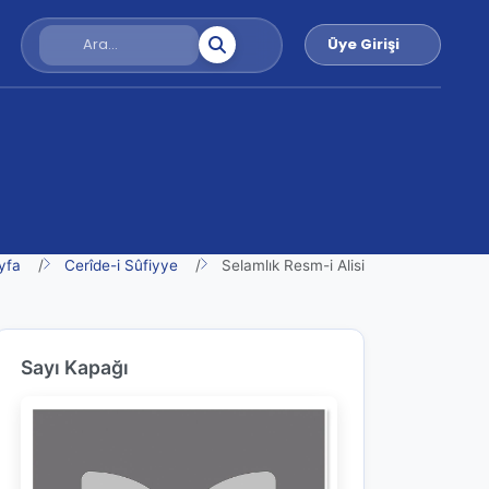
Üye Girişi
yfa
Cerîde-i Sûfiyye
Selamlık Resm-i Alisi
Sayı Kapağı