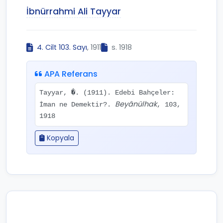
İbnürrahmi Ali Tayyar
4. Cilt 103. Sayı
, 1911
s. 1918
APA Referans
Tayyar, �. (1911). Edebi Bahçeler:
Beyânülhak
İman ne Demektir?.
, 103,
1918
Kopyala