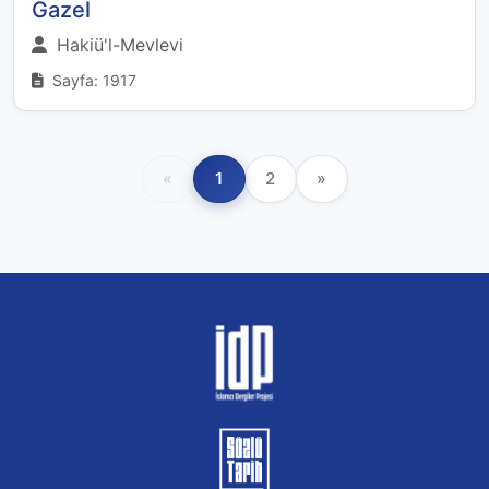
Gazel
Hakiü'l-Mevlevi
Sayfa: 1917
«
1
2
»