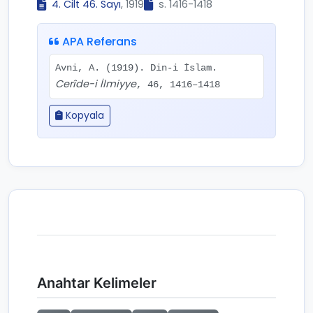
4. Cilt 46. Sayı
, 1919
s. 1416-1418
APA Referans
Avni, A. (1919). Din-i İslam.
Cerîde-i İlmiyye
, 46, 1416–1418
Kopyala
Anahtar Kelimeler