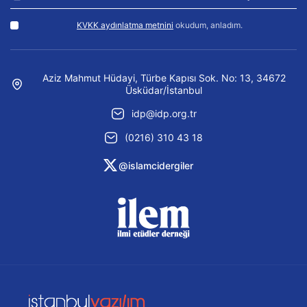
KVKK aydınlatma metnini
okudum, anladım.
Aziz Mahmut Hüdayi, Türbe Kapısı Sok. No: 13, 34672
Üsküdar/İstanbul
idp@idp.org.tr
(0216) 310 43 18
@islamcidergiler