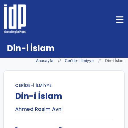
Din-i İslam
Anasayfa
Cerîde-i İlmiyye
Din-i İslam
CERÎDE-I İLMIYYE
Din-i İslam
Ahmed Rasim Avni