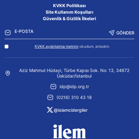
KVKK Politikası
Site Kullanım Koşulları
Güvenlik & Gizlilik İlkeleri
GÖNDER
KVKK aydınlatma metnini
okudum, anladım.
Aziz Mahmut Hüdayi, Türbe Kapısı Sok. No: 13, 34672
Üsküdar/İstanbul
idp@idp.org.tr
(0216) 310 43 18
@islamcidergiler