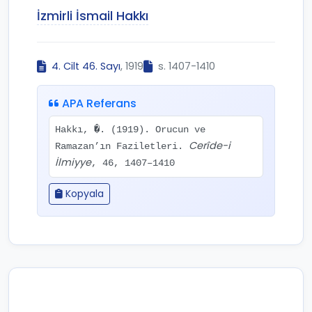
İzmirli İsmail Hakkı
4. Cilt 46. Sayı
, 1919
s. 1407-1410
APA Referans
Hakkı, �. (1919). Orucun ve
Cerîde-i
Ramazan’ın Faziletleri.
İlmiyye
, 46, 1407–1410
Kopyala