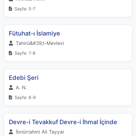
Sayfa: 5-7
Fütuhat-ı İslamiye
Tahirü&#39;l-Mevlevi
Sayfa: 7-8
Edebi Şeri
A. N.
Sayfa: 8-9
Devre-i Tevakkuf Devre-i İhmal İçinde
İbnürrahmi Ali Tayyar