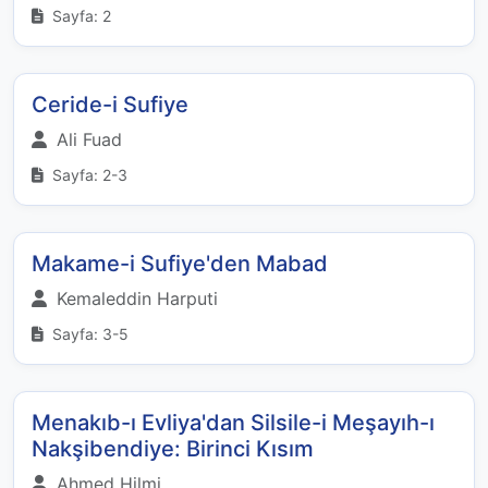
Sayfa: 2
Ceride-i Sufiye
Ali Fuad
Sayfa: 2-3
Makame-i Sufiye'den Mabad
Kemaleddin Harputi
Sayfa: 3-5
Menakıb-ı Evliya'dan Silsile-i Meşayıh-ı
Nakşibendiye: Birinci Kısım
Ahmed Hilmi