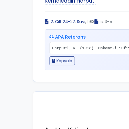
Kemaleddin Harputi
2. Cilt 24-22. Sayı
, 1913
s. 3-5
APA Referans
Harputi, K. (1913). Makame-i Suf
Kopyala