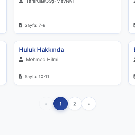
Tahirü&#39;l-Mevlevi
Sayfa: 7-8
Huluk Hakkında
Mehmed Hilmi
Sayfa: 10-11
«
1
2
»