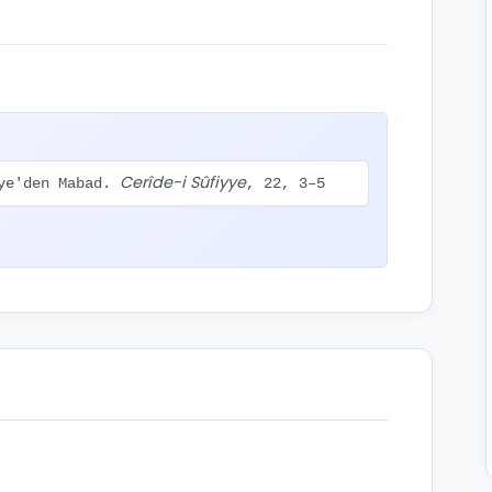
Cerîde-i Sûfiyye
iye'den Mabad.
, 22, 3–5