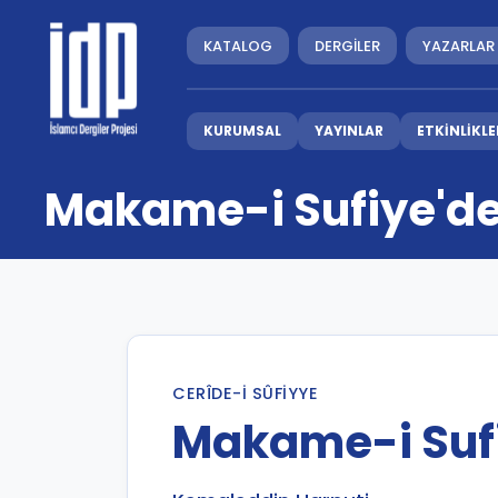
KATALOG
DERGİLER
YAZARLAR
KURUMSAL
YAYINLAR
ETKİNLİKLE
Makame-i Sufiye'd
CERÎDE-I SÛFIYYE
Makame-i Suf