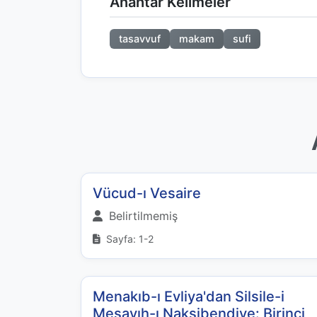
Anahtar Kelimeler
tasavvuf
makam
sufi
Vücud-ı Vesaire
Belirtilmemiş
Sayfa: 1-2
Menakıb-ı Evliya'dan Silsile-i
Meşayıh-ı Nakşibendiye: Birinci