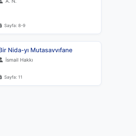
A. N.
Sayfa: 8-9
Bir Nida-yı Mutasavvıfane
İsmail Hakkı
Sayfa: 11