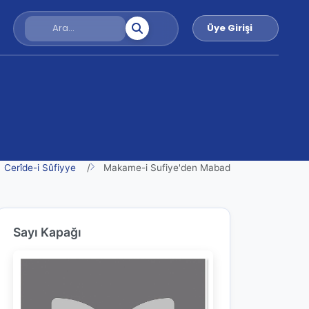
Üye Girişi
Cerîde-i Sûfiyye
Makame-i Sufiye'den Mabad
Sayı Kapağı