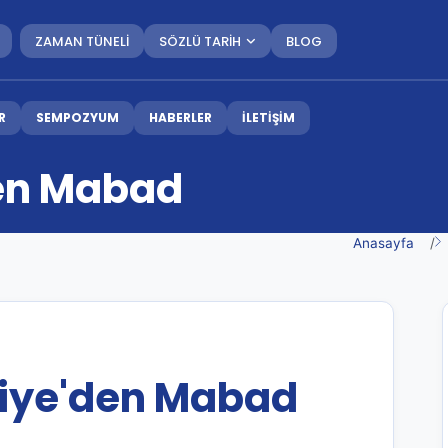
ZAMAN TÜNELİ
SÖZLÜ TARİH
BLOG
R
SEMPOZYUM
HABERLER
İLETİŞİM
en Mabad
Anasayfa
iye'den Mabad