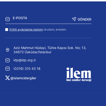
GÖNDER
KVKK aydınlatma metnini
okudum, anladım.
Aziz Mahmut Hüdayi, Türbe Kapısı Sok. No: 13,
34672 Üsküdar/İstanbul
idp@idp.org.tr
(0216) 310 43 18
@islamcidergiler