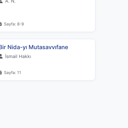
A. N.
Sayfa: 8-9
Bir Nida-yı Mutasavvıfane
İsmail Hakkı
Sayfa: 11