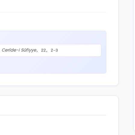
Cerîde-i Sûfiyye
.
, 22, 2–3