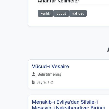
Anahtar Kelimeler
varlık
vücut
vahdet
Vücud-ı Vesaire
Belirtilmemiş
Sayfa: 1-2
Menakıb-ı Evliya'dan Silsile-i
Meşayıh-ı Nakşibendiye: Birinci