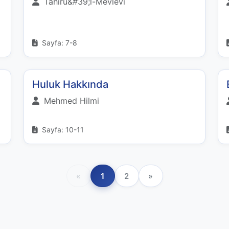
Tahirü&#39;l-Mevlevi
Sayfa: 7-8
Huluk Hakkında
Mehmed Hilmi
Sayfa: 10-11
«
1
2
»