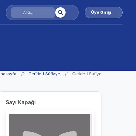
Üye Girişi
Anasayfa
Cerîde-i Sûfiyye
Ceride-i Sufiye
Sayı Kapağı