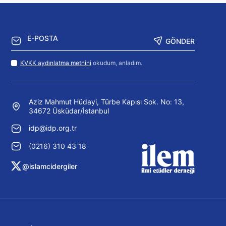
GÖNDER
KVKK aydınlatma metnini
okudum, anladım.
Aziz Mahmut Hüdayi, Türbe Kapısı Sok. No: 13,
34672 Üsküdar/İstanbul
idp@idp.org.tr
(0216) 310 43 18
@islamcidergiler