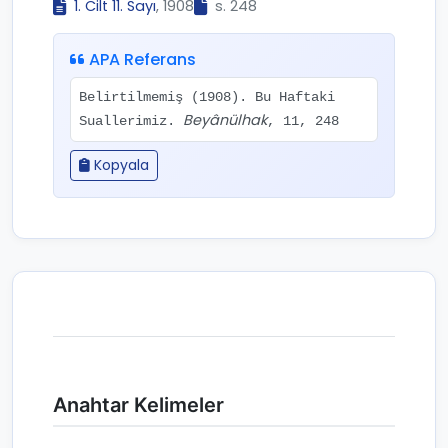
1. Cilt 11. Sayı
, 1908
s. 248
APA Referans
Belirtilmemiş (1908). Bu Haftaki
Beyânülhak
Suallerimiz.
, 11, 248
Kopyala
Anahtar Kelimeler