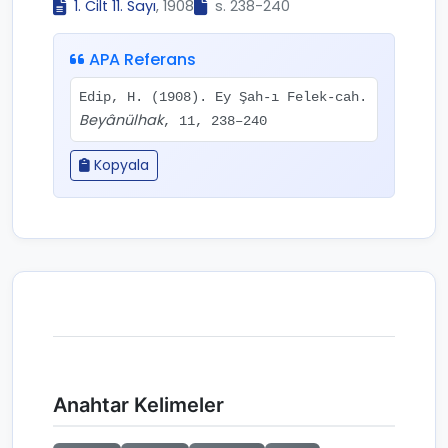
1. Cilt 11. Sayı
, 1908
s. 238-240
APA Referans
Edip, H. (1908). Ey Şah-ı Felek-cah.
Beyânülhak
, 11, 238–240
Kopyala
Anahtar Kelimeler