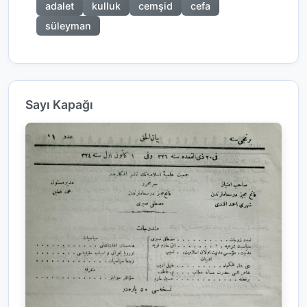
adalet
kulluk
cemşid
cefa
süleyman
Sayı Kapağı