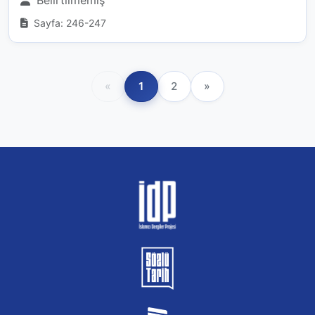
Sayfa: 246-247
«
1
2
»