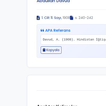
Abdullah Davud
1. Cilt 11. Sayı
, 1908
s. 240-242
APA Referans
Davud, A. (1908). Hindistan İğti
Kopyala