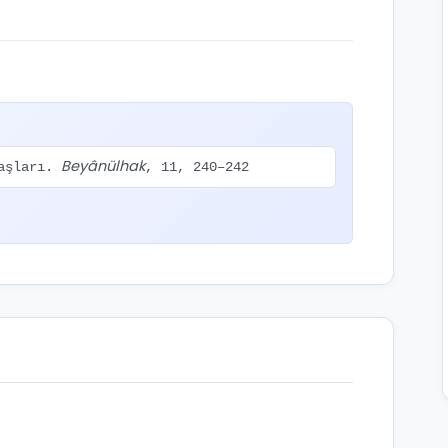
Beyânülhak
şaşları.
, 11, 240–242