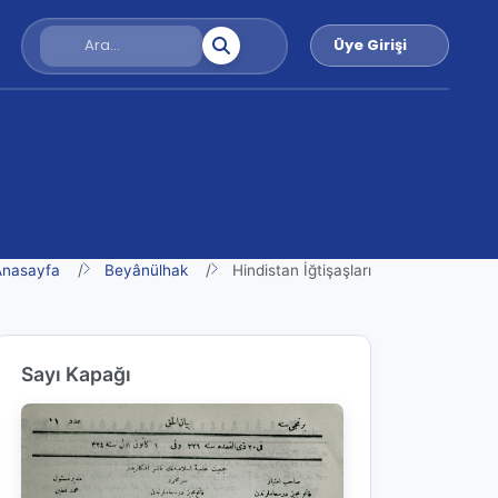
Üye Girişi
Anasayfa
Beyânülhak
Hindistan İğtişaşları
Sayı Kapağı