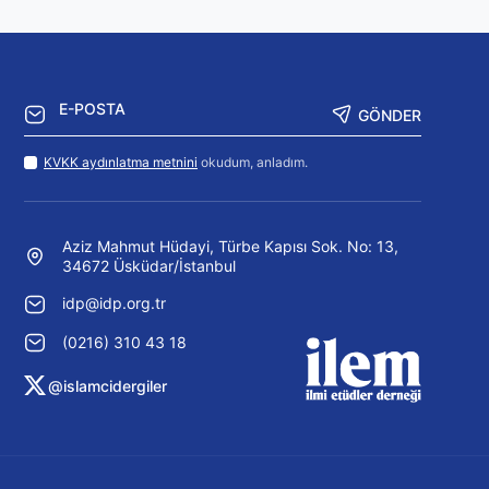
GÖNDER
KVKK aydınlatma metnini
okudum, anladım.
Aziz Mahmut Hüdayi, Türbe Kapısı Sok. No: 13,
34672 Üsküdar/İstanbul
idp@idp.org.tr
(0216) 310 43 18
@islamcidergiler