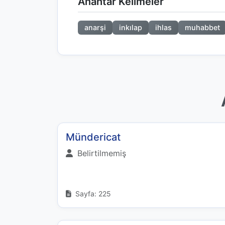
Anahtar Kelimeler
anarşi
inkılap
ihlas
muhabbet
Mündericat
Belirtilmemiş
Sayfa: 225