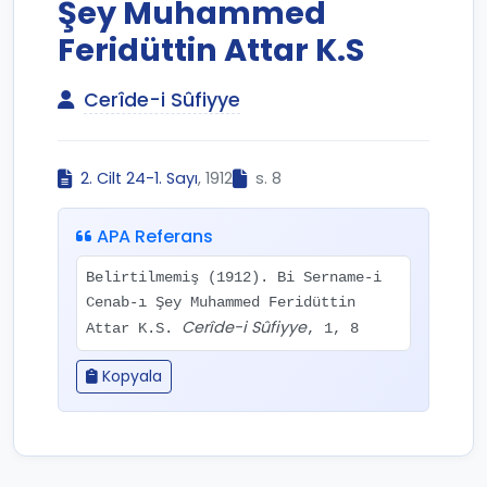
Şey Muhammed
Feridüttin Attar K.S
Cerîde-i Sûfiyye
2. Cilt 24-1. Sayı
, 1912
s. 8
APA Referans
Belirtilmemiş (1912). Bi Sername-i
Cenab-ı Şey Muhammed Feridüttin
Cerîde-i Sûfiyye
Attar K.S.
, 1, 8
Kopyala