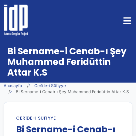
Bi Sername-i Cenab-ı Şey
Muhammed Feridüttin
Attar K.S
Anasayfa
Cerîde-i Sûfiyye
Bi Sername-i Cenab-ı Şey Muhammed Feridüttin Attar K.S
CERÎDE-I SÛFIYYE
Bi Sername-i Cenab-ı