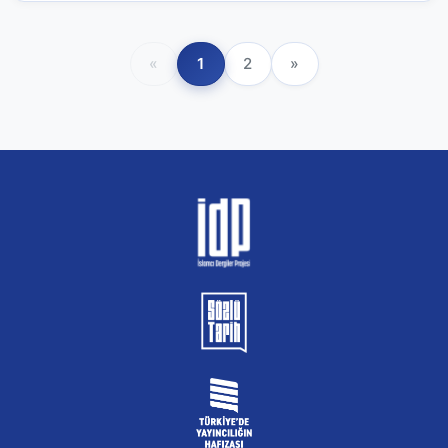
«
1
2
»