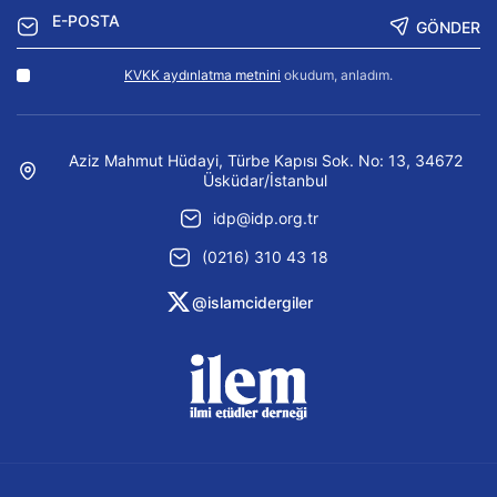
GÖNDER
KVKK aydınlatma metnini
okudum, anladım.
Aziz Mahmut Hüdayi, Türbe Kapısı Sok. No: 13, 34672
Üsküdar/İstanbul
idp@idp.org.tr
(0216) 310 43 18
@islamcidergiler