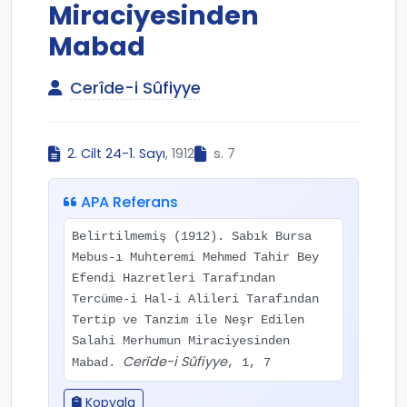
Miraciyesinden
Mabad
Cerîde-i Sûfiyye
2. Cilt 24-1. Sayı
, 1912
s. 7
APA Referans
Belirtilmemiş (1912). Sabık Bursa
Mebus-ı Muhteremi Mehmed Tahir Bey
Efendi Hazretleri Tarafından
Tercüme-i Hal-i Alileri Tarafından
Tertip ve Tanzim ile Neşr Edilen
Salahi Merhumun Miraciyesinden
Cerîde-i Sûfiyye
Mabad.
, 1, 7
Kopyala