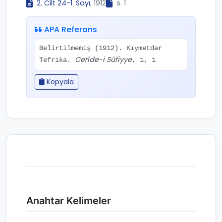
2. Cilt 24-1. Sayı
, 1912
s. 1
APA Referans
Belirtilmemiş (1912). Kıymetdar
Cerîde-i Sûfiyye
Tefrika.
, 1, 1
Kopyala
Anahtar Kelimeler