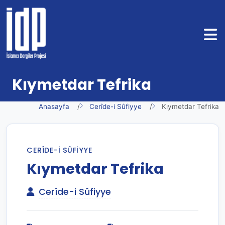
Kıymetdar Tefrika
Anasayfa
Cerîde-i Sûfiyye
Kıymetdar Tefrika
CERÎDE-I SÛFIYYE
Kıymetdar Tefrika
Cerîde-i Sûfiyye