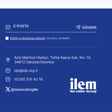
GÖNDER
KVKK aydınlatma metnini
okudum, anladım.
Aziz Mahmut Hüdayi, Türbe Kapısı Sok. No: 13,
34672 Üsküdar/İstanbul
idp@idp.org.tr
(0216) 310 43 18
@islamcidergiler