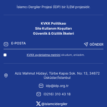
İslamcı Dergiler Projesi (İDP) bir İLEM projesidir.
KVKK Politikası
Site Kullanım Koşulları
Güvenlik & Gizlilik İlkeleri
GÖNDER
KVKK aydınlatma metnini
okudum, anladım.
Aziz Mahmut Hüdayi, Türbe Kapısı Sok. No: 13, 34672
Üsküdar/İstanbul
idp@idp.org.tr
(0216) 310 43 18
@islamcidergiler