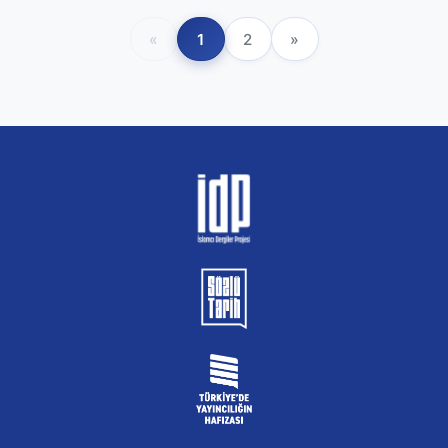
«
1
2
»