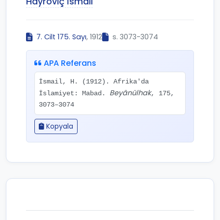
Hayroviç İsmail
7. Cilt 175. Sayı
, 1912
s. 3073-3074
APA Referans
İsmail, H. (1912). Afrika'da
Beyânülhak
İslamiyet: Mabad.
, 175,
3073–3074
Kopyala