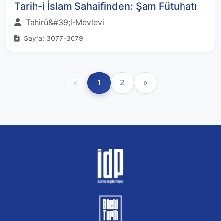
Tarih-i İslam Sahaifinden: Şam Fütuhatı
Tahirü&#39;l-Mevlevi
Sayfa: 3077-3079
«
1
2
»