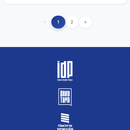
«
1
2
»