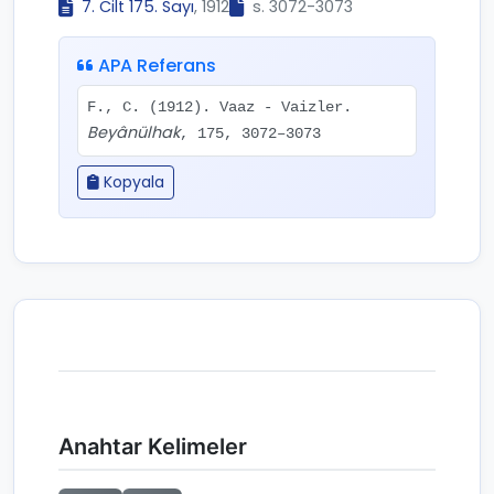
7. Cilt 175. Sayı
, 1912
s. 3072-3073
APA Referans
F., C. (1912). Vaaz - Vaizler.
Beyânülhak
, 175, 3072–3073
Kopyala
Anahtar Kelimeler