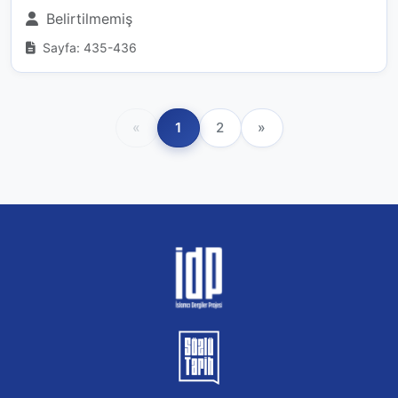
Belirtilmemiş
Sayfa: 435-436
«
1
2
»