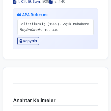
1. Cilt 19. Sayı
, 1909
s. 440
APA Referans
Belirtilmemiş (1909). Açık Muhabere.
Beyânülhak
, 19, 440
Kopyala
Anahtar Kelimeler