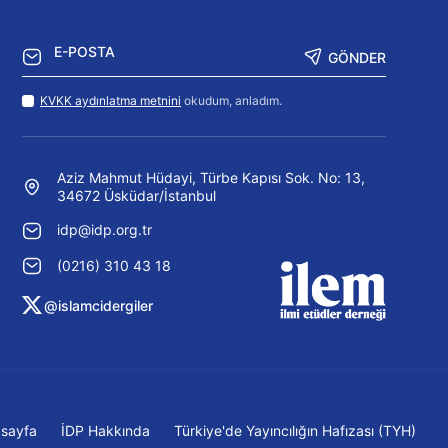
GÖNDER
KVKK aydınlatma metnini
okudum, anladım.
Aziz Mahmut Hüdayi, Türbe Kapısı Sok. No: 13,
34672 Üsküdar/İstanbul
idp@idp.org.tr
(0216) 310 43 18
@islamcidergiler
sayfa
İDP Hakkında
Türkiye'de Yayıncılığın Hafızası (TYH)