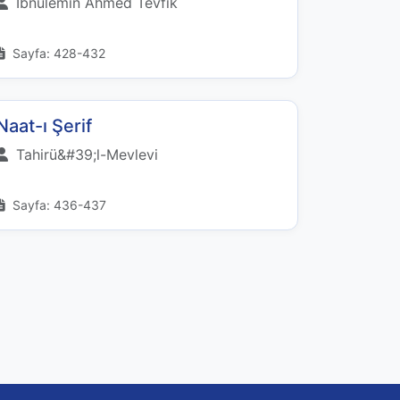
İbnülemin Ahmed Tevfik
Sayfa: 428-432
Naat-ı Şerif
Tahirü&#39;l-Mevlevi
Sayfa: 436-437