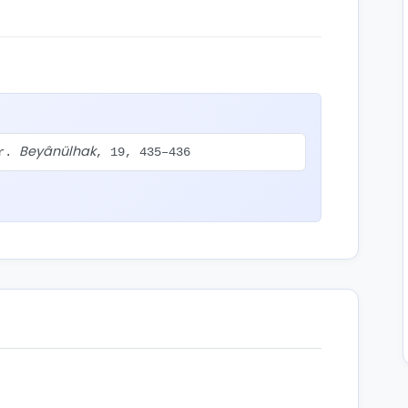
Beyânülhak
ar.
, 19, 435–436