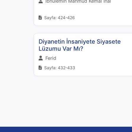
İbnülemin Mahmud Kemal İnal
Sayfa: 424-426
Diyanetin İnsaniyete Siyasete
Lüzumu Var Mı?
Ferid
Sayfa: 432-433