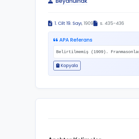
Beyânülhak
1. Cilt 19. Sayı
, 1909
s. 435-436
APA Referans
Belirtilmemiş (1909). Franmasonl
Kopyala