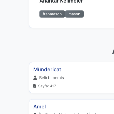
Anahtar Kelimeler
franmason
mason
Mündericat
Belirtilmemiş
Sayfa: 417
Amel