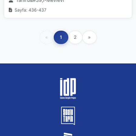
Sayfa: 436-437
«
1
2
»