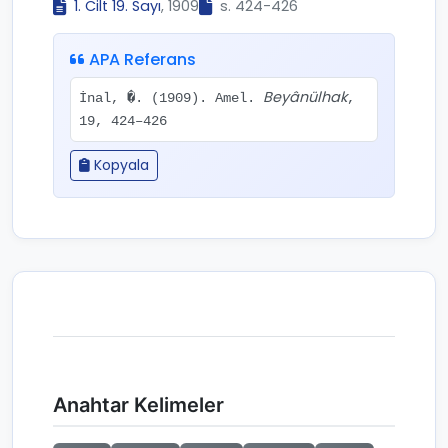
1. Cilt 19. Sayı
, 1909
s. 424-426
APA Referans
Beyânülhak
İnal, �. (1909). Amel.
,
19, 424–426
Kopyala
Anahtar Kelimeler