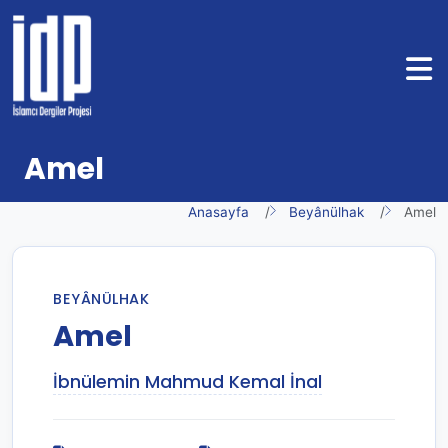
Amel
Anasayfa
Beyânülhak
Amel
BEYÂNÜLHAK
Amel
İbnülemin Mahmud Kemal İnal