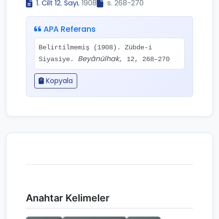
1. Cilt 12. Sayı
, 1908
s. 268-270
APA Referans
Belirtilmemiş (1908). Zübde-i
Beyânülhak
Siyasiye.
, 12, 268–270
Kopyala
Anahtar Kelimeler