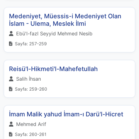
Medeniyet, Müessis-i Medeniyet Olan
İslam - Ulema, Meslek İlmi
Ebü'l-fazl Seyyid Mehmed Nesib
Sayfa: 257-259
Reisü'l-Hikmeti'l-Mahefetullah
Salih İhsan
Sayfa: 259-260
İmam Malik yahud İmam-ı Darü'l-Hicret
Mehmed Arif
Sayfa: 260-261