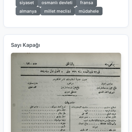
siyaset
osmanlı devleti
fransa
almanya
millet meclisi
müdahele
Sayı Kapağı