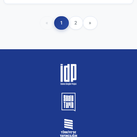
«
1
2
»