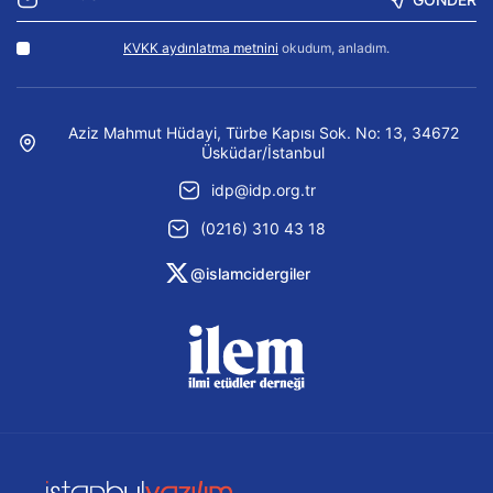
KVKK aydınlatma metnini
okudum, anladım.
Aziz Mahmut Hüdayi, Türbe Kapısı Sok. No: 13, 34672
Üsküdar/İstanbul
idp@idp.org.tr
(0216) 310 43 18
@islamcidergiler