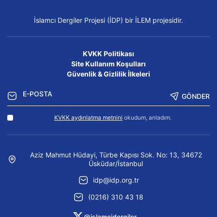
İslamcı Dergiler Projesi (İDP) bir İLEM projesidir.
KVKK Politikası
Site Kullanım Koşulları
Güvenlik & Gizlilik İlkeleri
GÖNDER
KVKK aydınlatma metnini
okudum, anladım.
Aziz Mahmut Hüdayi, Türbe Kapısı Sok. No: 13, 34672
Üsküdar/İstanbul
idp@idp.org.tr
(0216) 310 43 18
@islamcidergiler