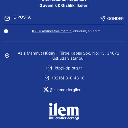
Güvenlik & Gizlilik İlkeleri
GÖNDER
KVKK aydınlatma metnini
okudum, anladım.
Aziz Mahmut Hüdayi, Türbe Kapısı Sok. No: 13, 34672
Üsküdar/İstanbul
idp@idp.org.tr
(0216) 310 43 18
@islamcidergiler