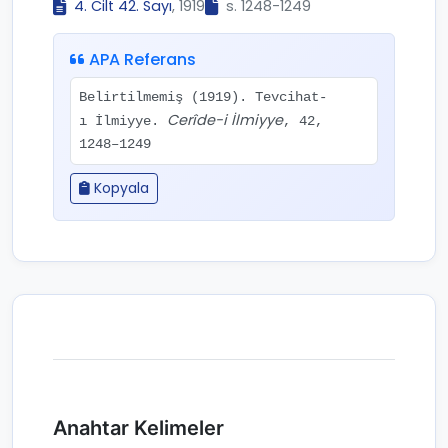
4. Cilt 42. Sayı
, 1919
s. 1248-1249
APA Referans
Belirtilmemiş (1919). Tevcihat-
Cerîde-i İlmiyye
ı İlmiyye.
, 42,
1248–1249
Kopyala
Anahtar Kelimeler