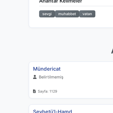
Anahtar Kelimeler
sevgi
muhabbet
vatan
Mündericat
Belirtilmemiş
Sayfa: 1129
Şeybetü'l-Hamd