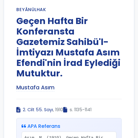
BEYÂNÜLHAK
Geçen Hafta Bir
Konferansta
Gazetemiz Sahibü'l-
İmtiyazı Mustafa Asım
Efendi'nin İrad Eylediği
Mutuktur.
Mustafa Asım
2. Cilt 55. Sayı
, 1910
s. 1135-1141
APA Referans
Asım, M. (1910). Geçen Hafta Bir