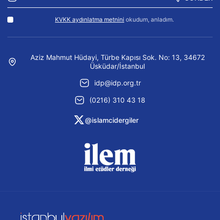
KVKK aydınlatma metnini
okudum, anladım.
Aziz Mahmut Hüdayi, Türbe Kapısı Sok. No: 13, 34672
Üsküdar/İstanbul
idp@idp.org.tr
(0216) 310 43 18
@islamcidergiler