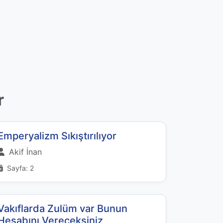
r
Emperyalizm Sıkıştırılıyor
Akif İnan
Sayfa: 2
Vakıflarda Zulüm var Bunun
Hesabını Vereceksiniz