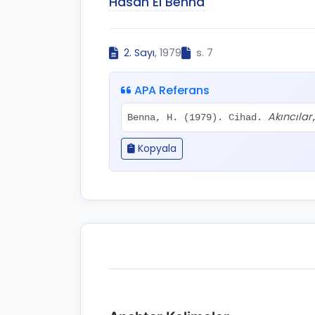
Hasan El Benna
2. Sayı
, 1979
s. 7
APA Referans
Akıncılar
Benna, H. (1979). Cihad.
Kopyala