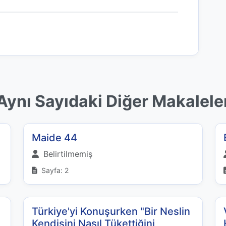
Aynı Sayıdaki Diğer Makalele
Maide 44
Belirtilmemiş
Sayfa: 2
Türkiye'yi Konuşurken "Bir Neslin
Kendisini Nasıl Tükettiğini