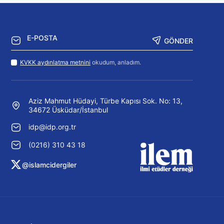
GÖNDER
KVKK aydınlatma metnini
okudum, anladım.
Aziz Mahmut Hüdayi, Türbe Kapısı Sok. No: 13,
34672 Üsküdar/İstanbul
idp@idp.org.tr
(0216) 310 43 18
@islamcidergiler