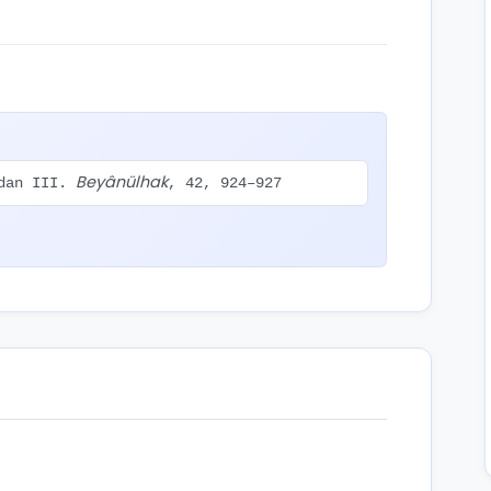
Beyânülhak
zdan III.
, 42, 924–927