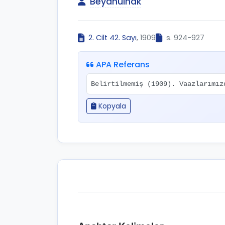
Beyânülhak
2. Cilt 42. Sayı
, 1909
s. 924-927
APA Referans
Belirtilmemiş (1909). Vaazlarımı
Kopyala