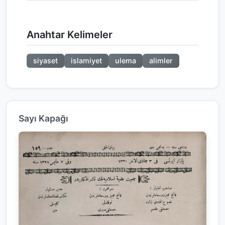
Anahtar Kelimeler
siyaset
islamiyet
ulema
alimler
Sayı Kapağı