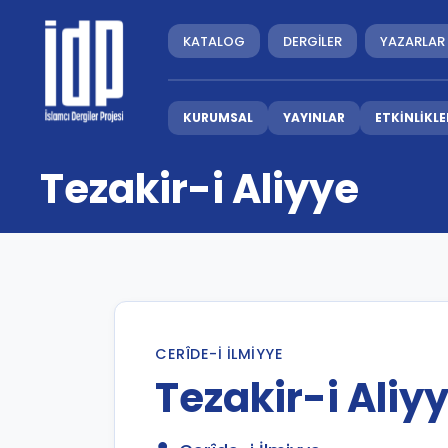
KATALOG
DERGİLER
YAZARLAR
KURUMSAL
YAYINLAR
ETKİNLİKLE
Tezakir-i Aliyye
CERÎDE-I İLMIYYE
Tezakir-i Aliy