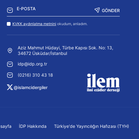
GÖNDER
KVKK aydınlatma metnini
okudum, anladım.
Aziz Mahmut Hüdayi, Türbe Kapısı Sok. No: 13,
34672 Üsküdar/İstanbul
idp@idp.org.tr
(0216) 310 43 18
@islamcidergiler
sayfa
İDP Hakkında
Türkiye'de Yayıncılığın Hafızası (TYH)