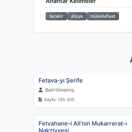
Anahtar Kelimeler
tezakir
aliyye
mükellefiyet
Fetava-yı Şerife
Belirtilmemiş
Sayfa: 195-205
Fetvahane-i Ali’nin Mukarrerat-ı
Nakziyyesi