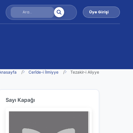
Üye Girişi
Anasayfa
Cerîde-i İlmiyye
Tezakir-i Aliyye
Sayı Kapağı