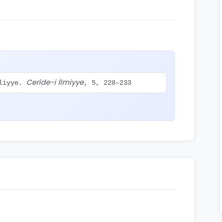
Cerîde-i İlmiyye
Aliyye.
, 5, 228–233