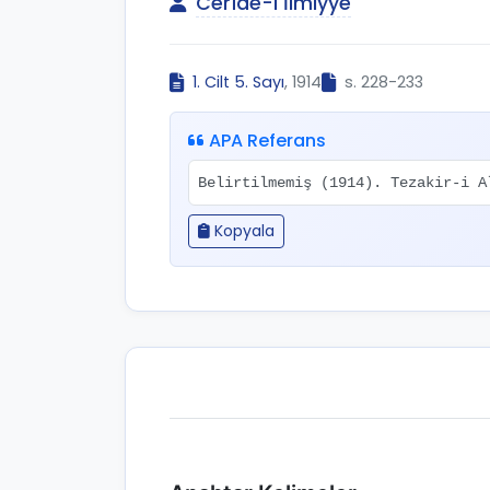
Cerîde-i İlmiyye
1. Cilt 5. Sayı
, 1914
s. 228-233
APA Referans
Belirtilmemiş (1914). Tezakir-i 
Kopyala