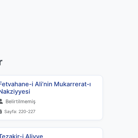
r
Fetvahane-i Ali’nin Mukarrerat-ı
Nakziyyesi
Belirtilmemiş
Sayfa: 220-227
Tezakir-i Aliyye