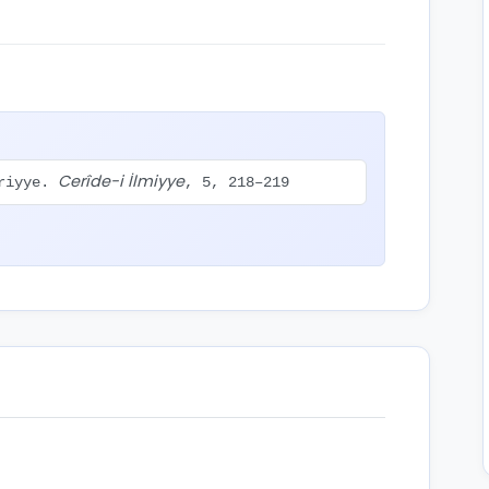
Cerîde-i İlmiyye
eriyye.
, 5, 218–219