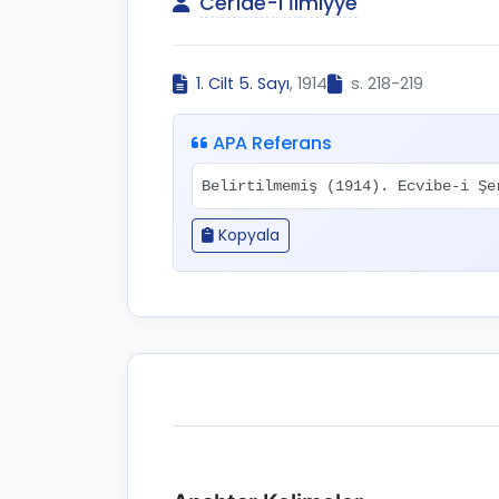
Cerîde-i İlmiyye
1. Cilt 5. Sayı
, 1914
s. 218-219
APA Referans
Belirtilmemiş (1914). Ecvibe-i Ş
Kopyala