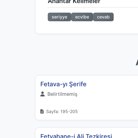
Anahtar Kelimeler
seriyye
ecvibe
cevab
Fetava-yı Şerife
Belirtilmemiş
Sayfa: 195-205
Fetvahane-i Ali Tezkiresi