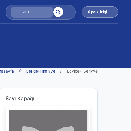
Üye Girişi
nasayfa
Cerîde-i İlmiyye
Ecvibe-i Şeriyye
Sayı Kapağı