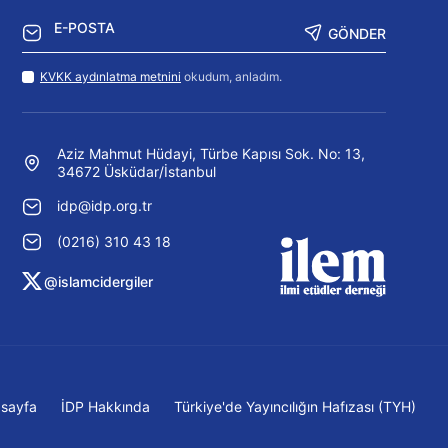
GÖNDER
KVKK aydınlatma metnini
okudum, anladım.
Aziz Mahmut Hüdayi, Türbe Kapısı Sok. No: 13,
34672 Üsküdar/İstanbul
idp@idp.org.tr
(0216) 310 43 18
@islamcidergiler
sayfa
İDP Hakkında
Türkiye'de Yayıncılığın Hafızası (TYH)