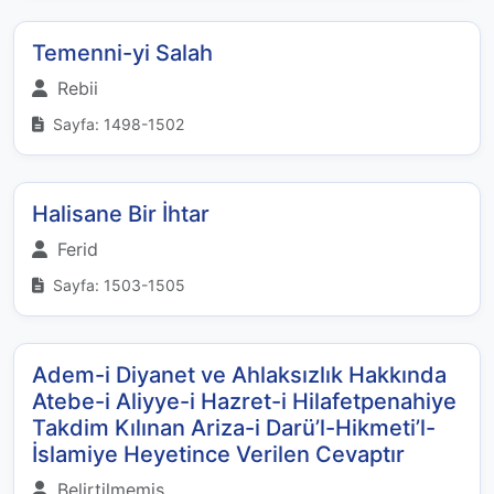
Temenni-yi Salah
Rebii
Sayfa: 1498-1502
Halisane Bir İhtar
Ferid
Sayfa: 1503-1505
Adem-i Diyanet ve Ahlaksızlık Hakkında
Atebe-i Aliyye-i Hazret-i Hilafetpenahiye
Takdim Kılınan Ariza-i Darü’l-Hikmeti’l-
İslamiye Heyetince Verilen Cevaptır
Belirtilmemiş