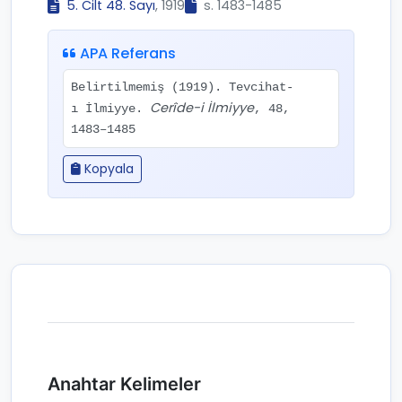
5. Cilt 48. Sayı
, 1919
s. 1483-1485
APA Referans
Belirtilmemiş (1919). Tevcihat-
Cerîde-i İlmiyye
ı İlmiyye.
, 48,
1483–1485
Kopyala
Anahtar Kelimeler