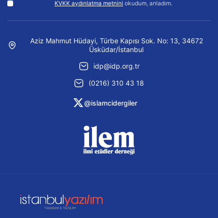
KVKK aydınlatma metnini
okudum, anladım.
Aziz Mahmut Hüdayi, Türbe Kapısı Sok. No: 13, 34672
Üsküdar/İstanbul
idp@idp.org.tr
(0216) 310 43 18
@islamcidergiler