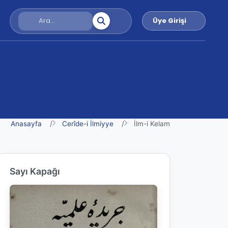
Üye Girişi
Anasayfa
Cerîde-i İlmiyye
İlm-i Kelam
Sayı Kapağı