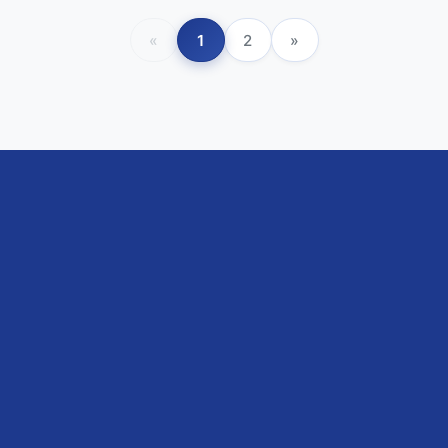
«
1
2
»