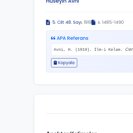
Hüseyin Avni
5. Cilt 48. Sayı
, 1919
s. 1485-1490
APA Referans
Cer
Avni, H. (1919). İlm-i Kelam.
Kopyala