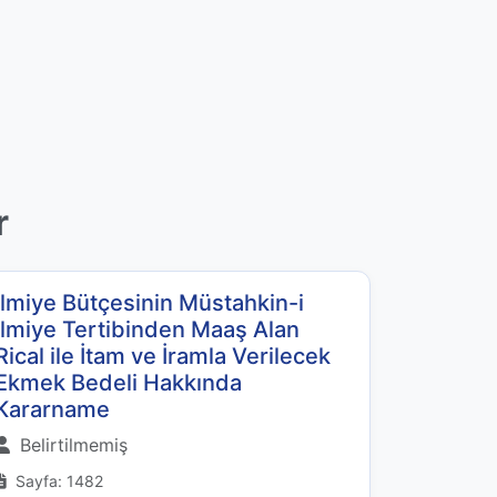
r
İlmiye Bütçesinin Müstahkin-i
İlmiye Tertibinden Maaş Alan
Rical ile İtam ve İramla Verilecek
Ekmek Bedeli Hakkında
Kararname
Belirtilmemiş
Sayfa: 1482