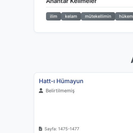
Anahtar Kelimeler
ilim
kelam
mütekellimin
hükem
Hatt-ı Hümayun
Belirtilmemiş
Sayfa: 1475-1477