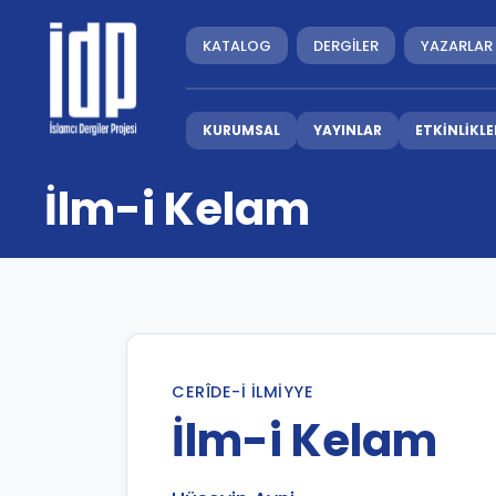
KATALOG
DERGİLER
YAZARLAR
KURUMSAL
YAYINLAR
ETKİNLİKLE
İlm-i Kelam
CERÎDE-I İLMIYYE
İlm-i Kelam