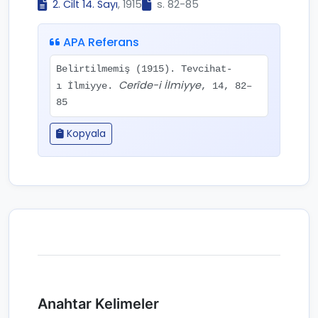
2. Cilt 14. Sayı
, 1915
s. 82-85
APA Referans
Belirtilmemiş (1915). Tevcihat-
Cerîde-i İlmiyye
ı İlmiyye.
, 14, 82–
85
Kopyala
Anahtar Kelimeler