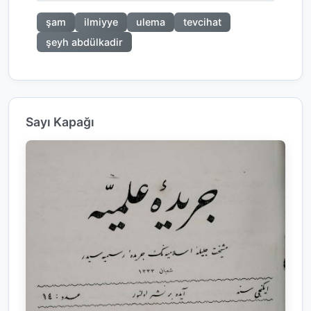
şam
ilmiyye
ulema
tevcihat
şeyh abdülkadir
Sayı Kapağı