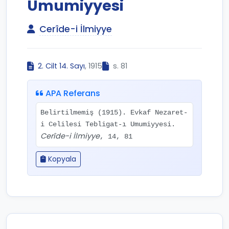
Umumiyyesi
Cerîde-i İlmiyye
2. Cilt 14. Sayı
, 1915
s. 81
APA Referans
Belirtilmemiş (1915). Evkaf Nezaret-
i Celilesi Tebligat-ı Umumiyyesi.
Cerîde-i İlmiyye
, 14, 81
Kopyala