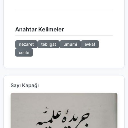
Anahtar Kelimeler
nezaret
tebligat
umumi
evkaf
celile
Sayı Kapağı