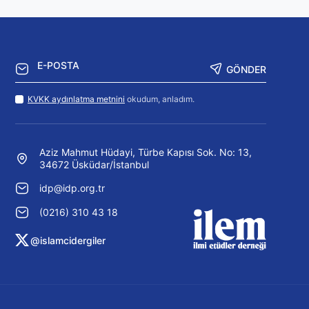
GÖNDER
KVKK aydınlatma metnini
okudum, anladım.
Aziz Mahmut Hüdayi, Türbe Kapısı Sok. No: 13,
34672 Üsküdar/İstanbul
idp@idp.org.tr
(0216) 310 43 18
@islamcidergiler