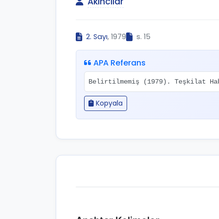
Akıncılar
2. Sayı
, 1979
s. 15
APA Referans
Belirtilmemiş (1979). Teşkilat H
Kopyala