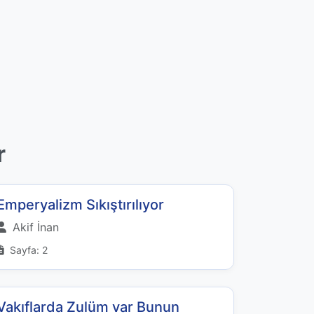
r
Emperyalizm Sıkıştırılıyor
Akif İnan
Sayfa: 2
Vakıflarda Zulüm var Bunun