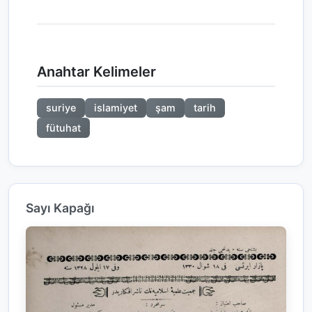
Anahtar Kelimeler
suriye
islamiyet
şam
tarih
fütuhat
Sayı Kapağı