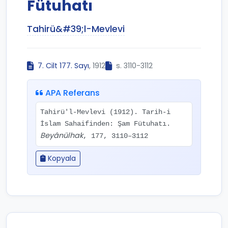
Fütuhatı
Tahirü&#39;l-Mevlevi
7. Cilt 177. Sayı
, 1912
s. 3110-3112
APA Referans
Tahirü'l-Mevlevi (1912). Tarih-i
İslam Sahaifinden: Şam Fütuhatı.
Beyânülhak
, 177, 3110–3112
Kopyala