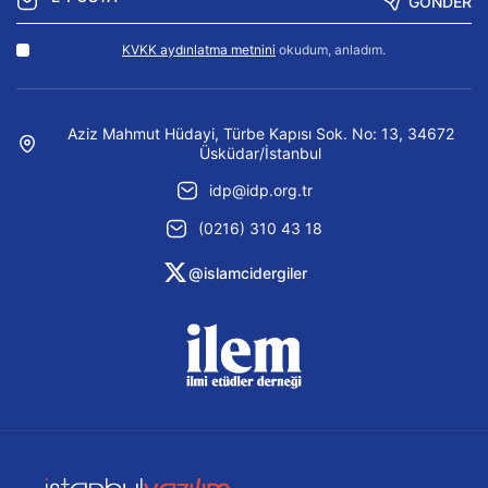
GÖNDER
KVKK aydınlatma metnini
okudum, anladım.
Aziz Mahmut Hüdayi, Türbe Kapısı Sok. No: 13, 34672
Üsküdar/İstanbul
idp@idp.org.tr
(0216) 310 43 18
@islamcidergiler