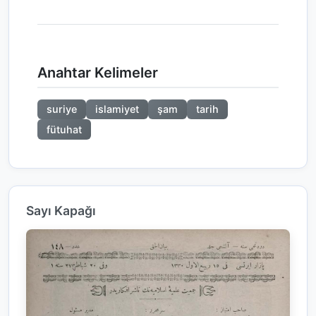
Anahtar Kelimeler
suriye
islamiyet
şam
tarih
fütuhat
Sayı Kapağı