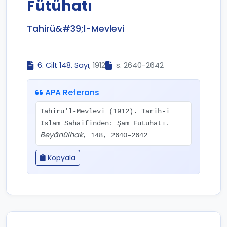
Fütühatı
Tahirü&#39;l-Mevlevi
6. Cilt 148. Sayı
, 1912
s. 2640-2642
APA Referans
Tahirü'l-Mevlevi (1912). Tarih-i
İslam Sahaifinden: Şam Fütühatı.
Beyânülhak
, 148, 2640–2642
Kopyala