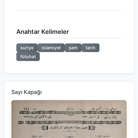
Anahtar Kelimeler
suriye
islamiyet
şam
tarih
fütuhat
Sayı Kapağı