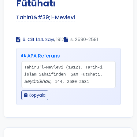
Fütühatı
Tahirü&#39;l-Mevlevi
6. Cilt 144. Sayı
, 1912
s. 2580-2581
APA Referans
Tahirü'l-Mevlevi (1912). Tarih-i
İslam Sahaifinden: Şam Fütühatı.
Beyânülhak
, 144, 2580–2581
Kopyala