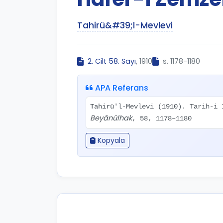
Tahirü&#39;l-Mevlevi
2. Cilt 58. Sayı
, 1910
s. 1178-1180
APA Referans
Tahirü'l-Mevlevi (1910). Tarih-i 
Beyânülhak
, 58, 1178–1180
Kopyala