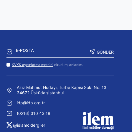
GÖNDER
KVKK aydınlatma metnini
okudum, anladım.
Aziz Mahmut Hüdayi, Türbe Kapısı Sok. No: 13,
34672 Üsküdar/İstanbul
idp@idp.org.tr
(0216) 310 43 18
@islamcidergiler