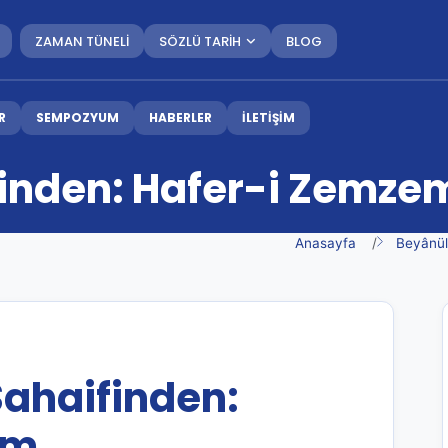
ZAMAN TÜNELİ
SÖZLÜ TARİH
BLOG
R
SEMPOZYUM
HABERLER
İLETİŞİM
finden: Hafer-i Zemze
Anasayfa
Beyânü
Sahaifinden:
em