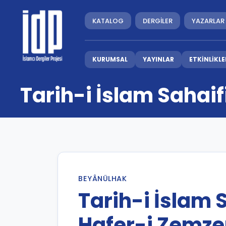
KATALOG
DERGİLER
YAZARLAR
KURUMSAL
YAYINLAR
ETKİNLİKLE
Tarih-i İslam Sahai
BEYÂNÜLHAK
Tarih-i İslam 
Hafer-i Zemz